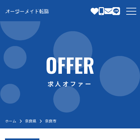
Skip
to
tog
content
OFFER
求人オファー
ホーム
奈良県
奈良市