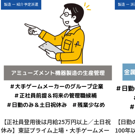
製造
ー
紹介予定派遣
製造
ー
派
【正社員登用後は月給25万円以上／土日祝
【日勤
休み】東証プライム上場・大手ゲームメー
100