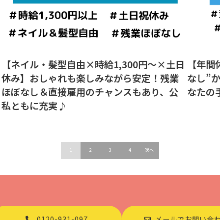
【ネイル・髪型自由×時給1,300円～×土日
【年間
休み】おしゃれも楽しみながら安定！残業
なし”
ほぼなし＆直接雇用のチャンスもあり、公
なたの
私ともに充実♪
1
2
3
4
次へ
0120-931-097
メールでお問い合