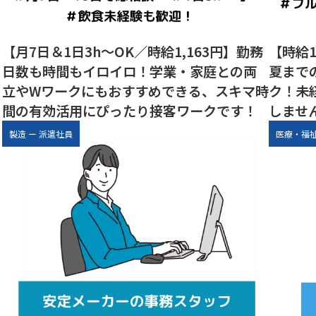
【月7日＆1日3h～OK／時給1,163円】勤務
【時給1
日数も時間もイロイロ！学業・家庭との両
夏まで
立やWワークにもおすすめできる、スキマ時
ク！未
間の有効活用にぴったり接客ワークです！
しませ
製造
ー
派遣社員
医療・福