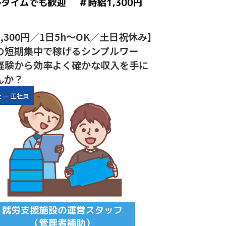
,300円／1日5h～OK／土日祝休み】
の短期集中で稼げるシンプルワー
経験から効率よく確かな収入を手に
んか？
祉
ー
正社員