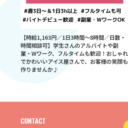
【時給1,163円／1日3時間～8時間／日数・
時間相談可】学生さんのアルバイトや副
業・Wワーク、フルタイムも歓迎！おしゃれ
でかわいいアイス屋さんで、お客様の笑顔も
作りませんか♪
投
稿
の
ペ
ー
ジ
CONTACT
送
り