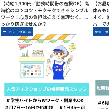
【時給1,300円／勤務時間帯の選択OK】高
【お昼
時給のコツコツ・モクモクできるシンプル
休みも
ワーク！心身の負担は抑えて無理なく、し
すく、
っかり稼ぎませんか？
パーで
サービス
ー
派遣社員
物流
ー
派