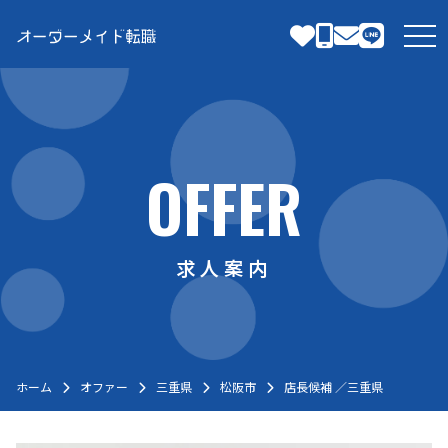
Skip
to
tog
content
OFFER
求人案内
ホーム
オファー
三重県
松阪市
店長候補 ／三重県